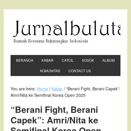
BERANDA
KABAR
CATCIL
SOSOK
ALBUM
KOMUNITAS
CONTACT US
You are here:
Home
/
Kabar
/ “Berani Fight, Berani Capek”:
Amri/Nita ke Semifinal Korea Open 2025
“Berani Fight, Berani
Capek”: Amri/Nita ke
Semifinal Korea Open