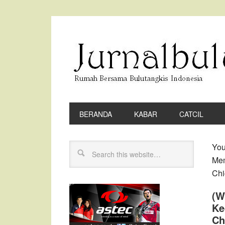
BERANDA
KABAR
CATCIL
You
Mem
Chi
(W
Ke
Ch