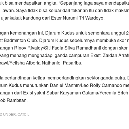
uk bisa mendapatkan angka. “Sepanjang laga saya mendapatk
i lawan. Saya tidak bisa keluar dari tekanan itu dan tidak maksi
,” ujar kakak kandung dari Ester Nurumi Tri Wardoyo.
gan kemenangan ini, Djarum Kudus untuk sementara unggul 2
st Badminton Club. Djarum Kudus sebelumnya membuka skor m
angan Rinov Rivaldy/Siti Fadia Silva Ramadhanti dengan skor 
yang menang menghadapi ganda campuran Exist, Zaidan Arraf
awi/Felisha Alberta Nathaniel Pasaribu.
a pertandingan ketiga mempertandingkan sektor ganda putra. 
rum Kudus menurunkan Daniel Marthin/Leo Rolly Carnando m
angan dari Exist yakni Sabar Karyaman Gutama/Yeremia Erich
ob Rambitan.
ED UNDER:
CATCIL