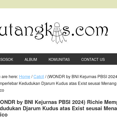
SOSOK
ALBUM
KOMUNITAS
CONTACT US
 are here:
Home
/
Catcil
/ (WONDR by BNI Kejurnas PBSI 2024
perlebar Kedudukan Djarum Kudus atas Exist seusai Menang
co
ONDR by BNI Kejurnas PBSI 2024) Richie Mem
dudukan Djarum Kudus atas Exist seusai Mena
ico