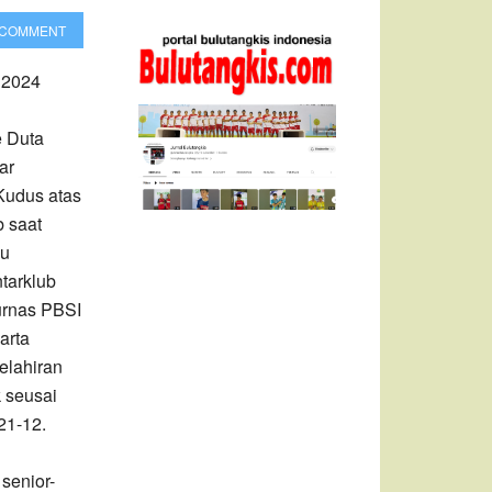
 COMMENT
 2024
e Duta
ar
Kudus atas
b saat
gu
tarklub
rnas PBSI
arta
elahiran
 seusai
21-12.
senior-