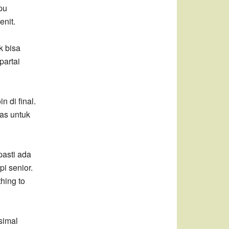
pu
nit.
k bisa
partai
 di final.
as untuk
asti ada
i senior.
hing to
simal