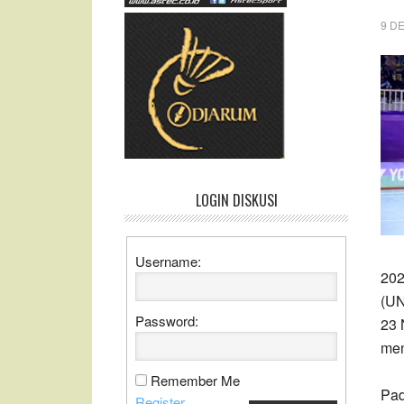
9 D
LOGIN DISKUSI
Username:
202
(UN
Password:
23 
men
Remember Me
Pad
Register