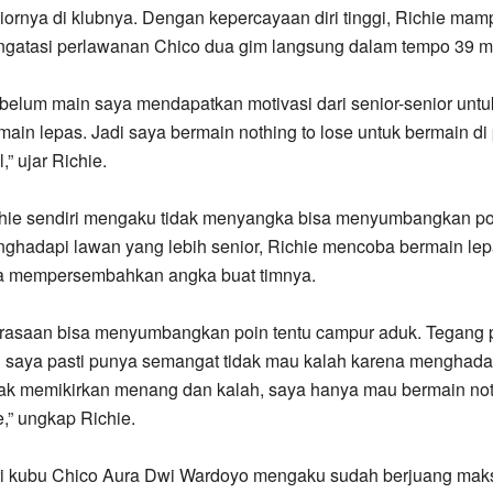
iornya di klubnya. Dengan kepercayaan diri tinggi, Richie mam
gatasi perlawanan Chico dua gim langsung dalam tempo 39 me
belum main saya mendapatkan motivasi dari senior-senior untu
main lepas. Jadi saya bermain nothing to lose untuk bermain di 
l,” ujar Richie.
hie sendiri mengaku tidak menyangka bisa menyumbangkan poin
ghadapi lawan yang lebih senior, Richie mencoba bermain lep
a mempersembahkan angka buat timnya.
rasaan bisa menyumbangkan poin tentu campur aduk. Tegang p
 saya pasti punya semangat tidak mau kalah karena menghadap
ak memikirkan menang dan kalah, saya hanya mau bermain not
e,” ungkap Richie.
i kubu Chico Aura Dwi Wardoyo mengaku sudah berjuang mak