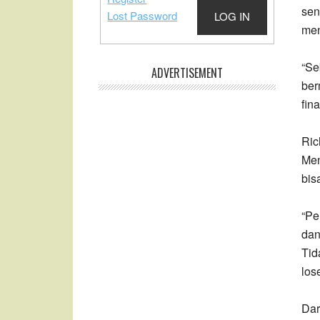
sen
Lost Password
LOG IN
men
“Se
ADVERTISEMENT
ber
fina
Ric
Men
bis
“Pe
dan
Tid
los
Dar