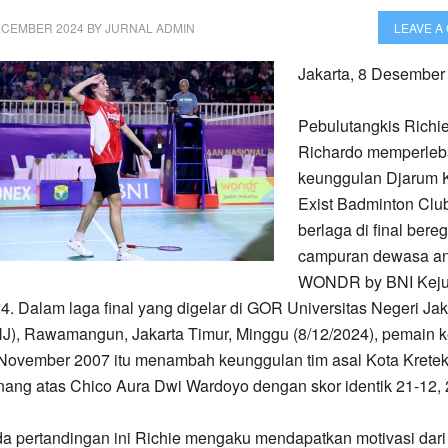
ECEMBER 2024
BY
JURNAL ADMIN
LEAVE A
Jakarta, 8 Desember
Pebulutangkis Richi
Richardo memperleb
keunggulan Djarum 
Exist Badminton Clu
berlaga di final bere
campuran dewasa an
WONDR by BNI Keju
4. Dalam laga final yang digelar di GOR Universitas Negeri Jak
J), Rawamangun, Jakarta Timur, Minggu (8/12/2024), pemain k
November 2007 itu menambah keunggulan tim asal Kota Kretek
ang atas Chico Aura Dwi Wardoyo dengan skor identik 21-12, 
a pertandingan ini Richie mengaku mendapatkan motivasi dari 