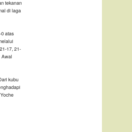
an tekanan
mal di laga
-0 atas
elalui
21-17, 21-
i Awal
Dari kubu
enghadapi
 Yoche