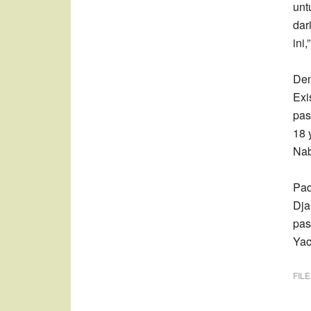
unt
dar
ini
Den
Exi
pas
18 
Nab
Pad
Dja
pas
Yac
FIL