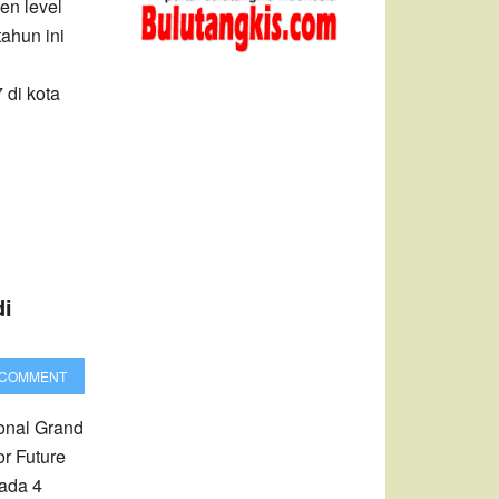
en level
ahun ini
 di kota
di
 COMMENT
ional Grand
or Future
 ada 4