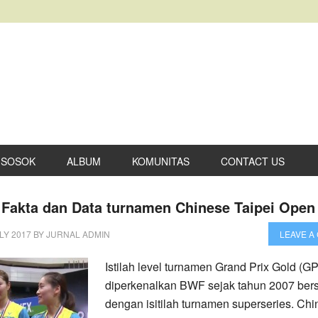
SOSOK
ALBUM
KOMUNITAS
CONTACT US
 Fakta dan Data turnamen Chinese Taipei Ope
LY 2017
BY
JURNAL ADMIN
LEAVE A
Istilah level turnamen Grand Prix Gold (G
diperkenalkan BWF sejak tahun 2007 be
dengan isitilah turnamen superseries. Ch