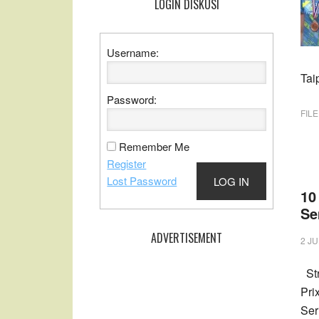
LOGIN DISKUSI
Username:
Tai
Password:
FIL
Remember Me
Register
Lost Password
LOG IN
10
Se
ADVERTISEMENT
2 JU
Str
Pri
Ser