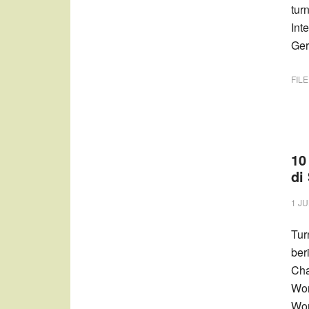
tur
Int
Ger
FIL
10
di
1 JU
Tur
ber
Cha
Wor
Wor