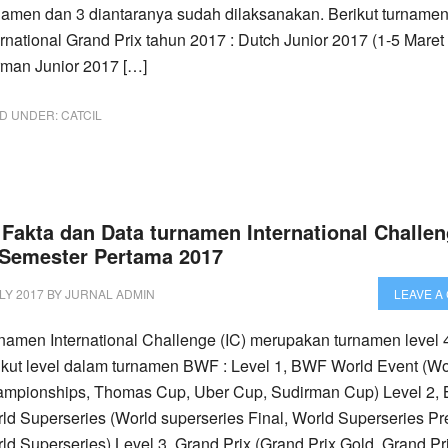
namen dan 3 diantaranya sudah dilaksanakan. Berikut turnamen
ernational Grand Prix tahun 2017 : Dutch Junior 2017 (1-5 Maret
man Junior 2017 […]
ED UNDER:
CATCIL
 Fakta dan Data turnamen International Challen
 Semester Pertama 2017
LY 2017
BY
JURNAL ADMIN
LEAVE A
namen International Challenge (IC) merupakan turnamen level
ikut level dalam turnamen BWF : Level 1, BWF World Event (Wo
mpionships, Thomas Cup, Uber Cup, Sudirman Cup) Level 2,
ld Superseries (World superseries Final, World Superseries Pr
ld Superseries) Level 3, Grand Prix (Grand Prix Gold, Grand Pri