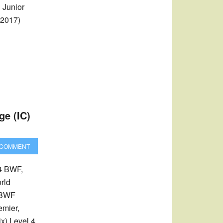
 Junior
 2017)
ge (IC)
 COMMENT
 4 BWF,
rld
 BWF
emier,
x) Level 4,