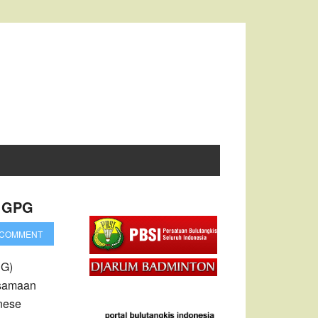
n GPG
 COMMENT
PG)
rsamaan
inese